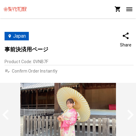
Japan
Share
事前決済用ページ
Product Code
:
0VNB7F
Confirm Order Instantly