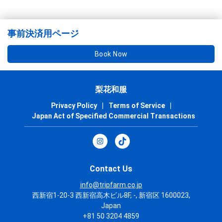
事前決済用ページ
Book Now
梨花和服
Privacy Policy
|
Terms of Service
|
Japan Act of Specified Commercial Transactions
Contact Us
info@tripfarm.co.jp
西新宿1-20-3 西新宿高木ビル8F, -, 新宿区 1600023,
Japan
+81 50 3204 4859