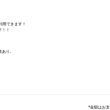
利用できます！

す！！
あり。

*金額はお